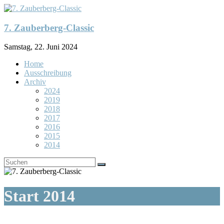
Zum
Inhalt
springen
7. Zauberberg-Classic
Samstag, 22. Juni 2024
Home
Ausschreibung
Archiv
2024
2019
2018
2017
2016
2015
2014
Start 2014